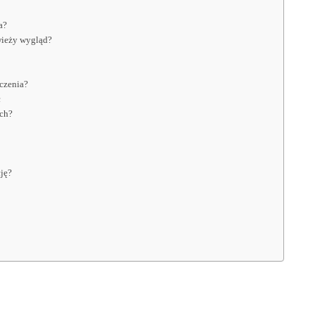
a?
wieży wygląd?
czenia?
ć
ych?
ję?