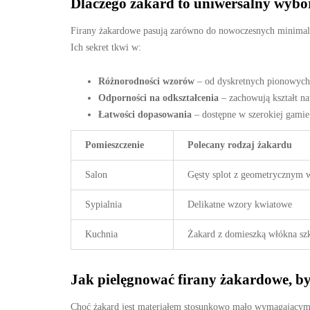
Dlaczego żakard to uniwersalny wybó
Firany żakardowe pasują zarówno do nowoczesnych minimalis
Ich sekret tkwi w:
Różnorodności wzorów
– od dyskretnych pionowych
Odporności na odkształcenia
– zachowują kształt n
Łatwości dopasowania
– dostępne w szerokiej gamie 
Pomieszczenie
Polecany rodzaj żakardu
Salon
Gęsty splot z geometrycznym
Sypialnia
Delikatne wzory kwiatowe
Kuchnia
Żakard z domieszką włókna sz
Jak pielęgnować firany żakardowe, b
Choć żakard jest materiałem stosunkowo mało wymagającym,