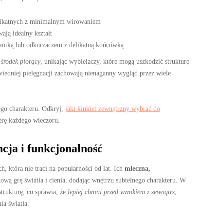
elikatnych z minimalnym wirowaniem
ają idealny kształt
zotką lub odkurzaczem z delikatną końcówką
 środek piorący
, unikając wybielaczy, które mogą uszkodzić strukturę
wiedniej pielęgnacji zachowają nienaganny wygląd przez wiele
go charakteru. Odkryj,
jaki kinkiet zewnętrzny wybrać do
erę każdego wieczoru.
cja i funkcjonalność
 która nie traci na popularności od lat. Ich
mleczna,
wą grę światła i cienia, dodając wnętrzu subtelnego charakteru. W
strukturę, co sprawia, że
lepiej chroni przed wzrokiem z zewnątrz
,
ia światła.