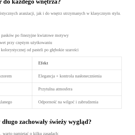
r do każdego wnętrza?
tycznych aranżacji, jak i do wnętrz utrzymanych w klasycznym stylu.
 pasków po finezyjne kwiatowe motywy
awet przy częstym użytkowaniu
kolorystycznej od pasteli po głębokie szarości
Efekt
 wzorem
Elegancja + kontrola nasłonecznienia
Przytulna atmosfera
klanego
Odporność na wilgoć i zabrudzenia
y długo zachowały świeży wygląd?
 warto pamiętać o kilku zasadach: