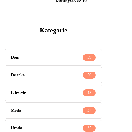
kolorystyczne
Kategorie
Dom
59
Dziecko
50
Lifestyle
48
Moda
37
Uroda
35