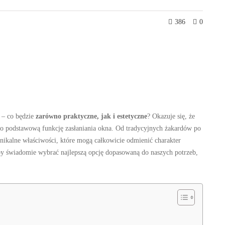
386
0
 – co będzie
zarówno praktyczne, jak i estetyczne
? Okazuje się, że
lko podstawową funkcję zasłaniania okna. Od tradycyjnych żakardów po
nikalne właściwości, które mogą całkowicie odmienić charakter
by świadomie wybrać najlepszą opcję dopasowaną do naszych potrzeb,