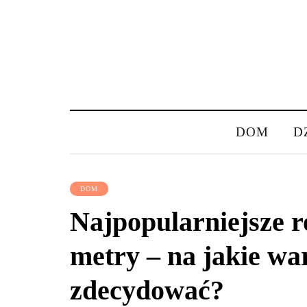
DOM
D
DOM
Najpopularniejsze r
metry – na jakie war
zdecydować?