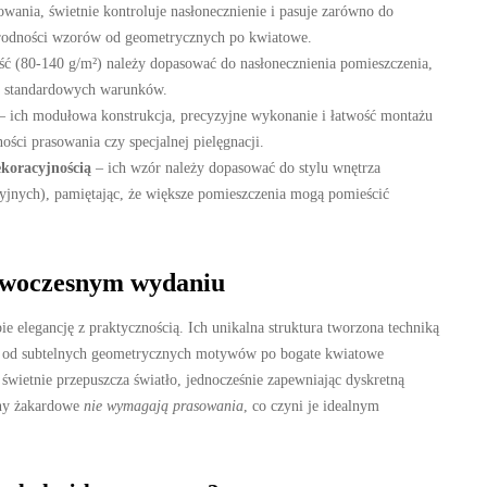
ania, świetnie kontroluje nasłonecznienie i pasuje zarówno do
orodności wzorów od geometrycznych po kwiatowe.
ść (80-140 g/m²) należy dopasować do nasłonecznienia pomieszczenia,
ci standardowych warunków.
– ich modułowa konstrukcja, precyzyjne wykonanie i łatwość montażu
ści prasowania czy specjalnej pielęgnacji.
ekoracyjnością
– ich wzór należy dopasować do stylu wnętrza
jnych), pamiętając, że większe pomieszczenia mogą pomieścić
owoczesnym wydaniu
 elegancję z praktycznością. Ich unikalna struktura tworzona techniką
 od subtelnych geometrycznych motywów po bogate kwiatowe
świetnie przepuszcza światło, jednocześnie zapewniając dyskretną
any żakardowe
nie wymagają prasowania
, co czyni je idealnym