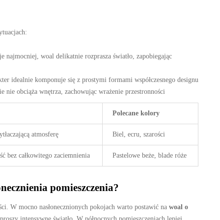
ytuacjach:
e najmocniej, woal delikatnie rozprasza światło, zapobiegając
kter idealnie komponuje się z prostymi formami współczesnego designu
nie nie obciąża wnętrza, zachowując wrażenie przestronności
Polecane kolory
ytłaczającą atmosferę
Biel, ecru, szarości
ść bez całkowitego zaciemnienia
Pastelowe beże, blade róże
onecznienia pomieszczenia?
ości. W mocno nasłonecznionych pokojach warto postawić na
woal o
zproszy intensywne światło. W północnych pomieszczeniach lepiej