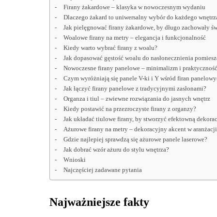
Firany żakardowe – klasyka w nowoczesnym wydaniu
Dlaczego żakard to uniwersalny wybór do każdego wnętrz
Jak pielęgnować firany żakardowe, by długo zachowały ś
Woalowe firany na metry – elegancja i funkcjonalność
Kiedy warto wybrać firany z woalu?
Jak dopasować gęstość woalu do nasłonecznienia pomiesz
Nowoczesne firany panelowe – minimalizm i praktycznoś
Czym wyróżniają się panele V-ki i Y wśród firan panelow
Jak łączyć firany panelowe z tradycyjnymi zasłonami?
Organza i tiul – zwiewne rozwiązania do jasnych wnętrz
Kiedy postawić na przezroczyste firany z organzy?
Jak układać tiulowe firany, by stworzyć efektowną dekorac
Ażurowe firany na metry – dekoracyjny akcent w aranżacji
Gdzie najlepiej sprawdzą się ażurowe panele laserowe?
Jak dobrać wzór ażuru do stylu wnętrza?
Wnioski
Najczęściej zadawane pytania
Najważniejsze fakty