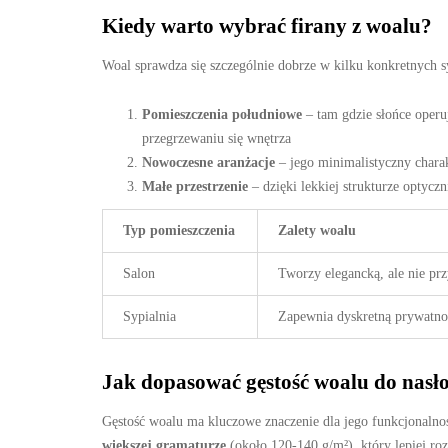
Kiedy warto wybrać firany z woalu?
Woal sprawdza się szczególnie dobrze w kilku konkretnych s
Pomieszczenia południowe
– tam gdzie słońce operuj
przegrzewaniu się wnętrza
Nowoczesne aranżacje
– jego minimalistyczny chara
Małe przestrzenie
– dzięki lekkiej strukturze optycz
Typ pomieszczenia
Zalety woalu
Salon
Tworzy elegancką, ale nie prz
Sypialnia
Zapewnia dyskretną prywatno
Jak dopasować gęstość woalu do nasł
Gęstość woalu ma kluczowe znaczenie dla jego funkcjonaln
większej gramaturze
(około 120-140 g/m²), który lepiej ro