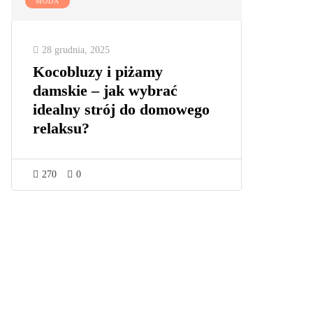
MODA
28 grudnia, 2025
Kocobluzy i piżamy
damskie – jak wybrać
idealny strój do domowego
relaksu?
270
0