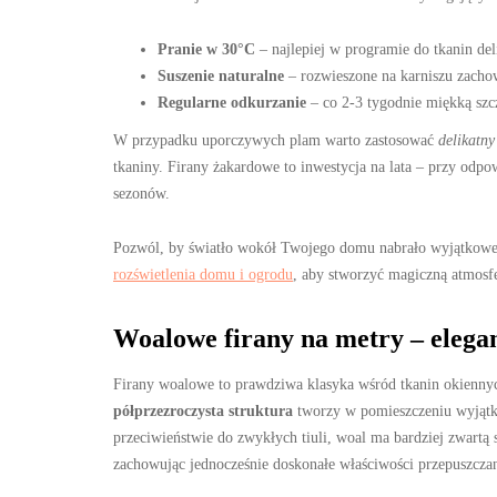
Pranie w 30°C
– najlepiej w programie do tkanin d
Suszenie naturalne
– rozwieszone na karniszu zachow
Regularne odkurzanie
– co 2-3 tygodnie miękką szc
W przypadku uporczywych plam warto zastosować
delikatny
tkaniny. Firany żakardowe to inwestycja na lata – przy odpo
sezonów.
Pozwól, by światło wokół Twojego domu nabrało wyjątkowe
rozświetlenia domu i ogrodu
, aby stworzyć magiczną atmosf
Woalowe firany na metry – elegan
Firany woalowe to prawdziwa klasyka wśród tkanin okiennych,
półprzezroczysta struktura
tworzy w pomieszczeniu wyjątko
przeciwieństwie do zwykłych tiuli, woal ma bardziej zwartą 
zachowując jednocześnie doskonałe właściwości przepuszczan