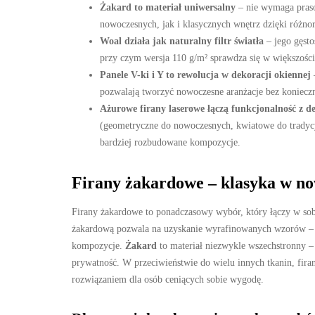
Żakard to materiał uniwersalny
– nie wymaga prasow
nowoczesnych, jak i klasycznych wnętrz dzięki różn
Woal działa jak naturalny filtr światła
– jego gęsto
przy czym wersja 110 g/m² sprawdza się w większoś
Panele V-ki i Y to rewolucja w dekoracji okiennej
pozwalają tworzyć nowoczesne aranżacje bez konieczno
Ażurowe firany laserowe łączą funkcjonalność z d
(geometryczne do nowoczesnych, kwiatowe do tradycy
bardziej rozbudowane kompozycje.
Firany żakardowe – klasyka w n
Firany żakardowe to ponadczasowy wybór, który łączy w sobie
żakardową pozwala na uzyskanie wyrafinowanych wzorów –
kompozycje.
Żakard
to materiał niezwykle wszechstronny – 
prywatność. W przeciwieństwie do wielu innych tkanin, fir
rozwiązaniem dla osób ceniących sobie wygodę.