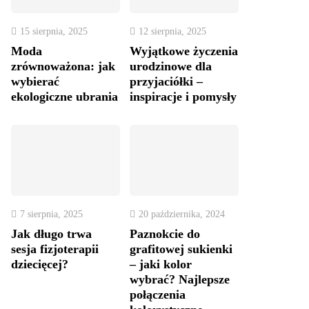
15 sierpnia, 2025
12 sierpnia, 2025
Moda
Wyjątkowe życzenia
zrównoważona: jak
urodzinowe dla
wybierać
przyjaciółki –
ekologiczne ubrania
inspiracje i pomysły
7 sierpnia, 2025
20 października, 2024
Jak długo trwa
Paznokcie do
sesja fizjoterapii
grafitowej sukienki
dziecięcej?
– jaki kolor
wybrać? Najlepsze
połączenia